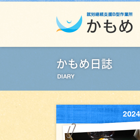
かもめ日誌
DIARY
20