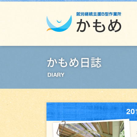
かもめ日誌
DIARY
2