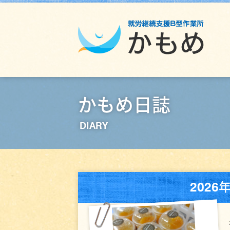
かもめ日誌
DIARY
202