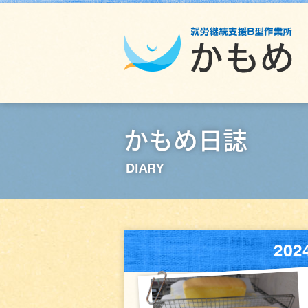
かもめ日誌
DIARY
20