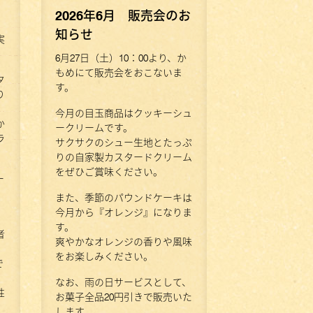
2026年6月 販売会のお
知らせ
実
6月27日（土）10：00より、か
もめにて販売会をおこないま
タ
す。
り
今月の目玉商品はクッキーシュ
か
ークリームです。
ラ
サクサクのシュー生地とたっぷ
りの自家製カスタードクリーム
をぜひご賞味ください。
ー
また、季節のパウンドケーキは
今月から『オレンジ』になりま
す。
者
爽やかなオレンジの香りや風味
をお楽しみください。
で
なお、雨の日サービスとして、
性
お菓子全品20円引きで販売いた
します。