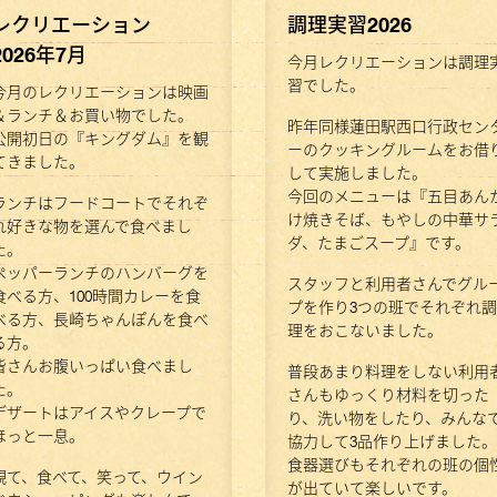
レクリエーション
調理実習2026
2026年7月
今月レクリエーションは調理
習でした。
今月のレクリエーションは映画
＆ランチ＆お買い物でした。
昨年同様蓮田駅西口行政セン
公開初日の『キングダム』を観
ーのクッキングルームをお借
てきました。
して実施しました。
今回のメニューは『五目あん
ランチはフードコートでそれぞ
け焼きそば、もやしの中華サ
れ好きな物を選んで食べまし
ダ、たまごスープ』です。
た。
ペッパーランチのハンバーグを
スタッフと利用者さんでグル
食べる方、100時間カレーを食
プを作り3つの班でそれぞれ調
べる方、長崎ちゃんぽんを食べ
理をおこないました。
る方。
皆さんお腹いっぱい食べまし
普段あまり料理をしない利用
た。
さんもゆっくり材料を切った
デザートはアイスやクレープで
り、洗い物をしたり、みんな
ほっと一息。
協力して3品作り上げました。
食器選びもそれぞれの班の個
観て、食べて、笑って、ウイン
が出ていて楽しいです。